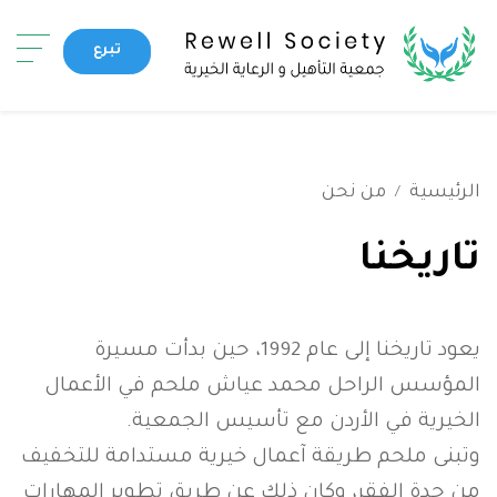
تجاوز
bile)
إلى
تبرع
المحتوى
القائمة الرئيسية
الرئيسي
من نحن
مجلس الإدارة
الرئيسية
من نحن
تمويل حملة
شركاؤنا
الحملات المكتملة
تاريخنا
تاريخنا
برامجنا
شارك
أخبارنا
يعود تاريخنا إلى عام 1992، حين بدأت مسيرة
المؤسس الراحل محمد عياش ملحم في الأعمال
الخيرية في الأردن مع تأسيس الجمعية.
Top header menu
اتصل بنا
وتبنى ملحم طريقة آعمال خيرية مستدامة للتخفيف
من حدة الفقر، وكان ذلك عن طريق تطوير المهارات