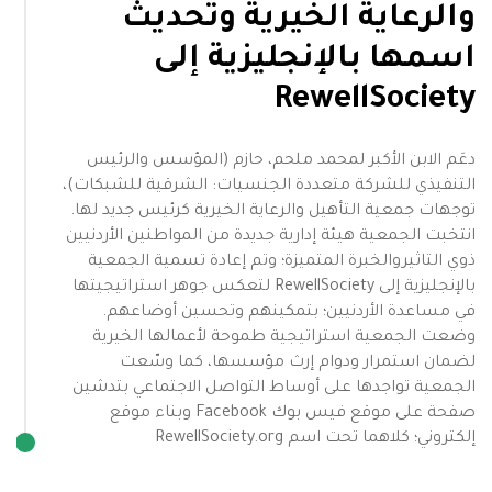
والرعاية الخيرية وتحديث
اسمها بالإنجليزية إلى
RewellSociety
دعَم الابن الأكبر لمحمد ملحم، حازم (المؤسس والرئيس
التنفيذي للشركة متعددة الجنسيات: الشرقية للشبكات)،
توجهات جمعية التأهيل والرعاية الخيرية كرئيس جديد لها.
انتخبت الجمعية هيئة إدارية جديدة من المواطنين الأردنيين
ذوي التاثيروالخبرة المتميزة؛ وتم إعادة تسمية الجمعية
بالإنجليزية إلى RewellSociety لتعكس جوهر استراتيجيتها
في مساعدة الأردنيين؛ بتمكينهم وتحسين أوضاعهم.
وضعت الجمعية استراتيجية طموحة لأعمالها الخيرية
لضمان استمرار ودوام إرث مؤسسها، كما وسّعت
الجمعية تواجدها على أوساط التواصل الاجتماعي بتدشين
صفحة على موقع فيس بوك Facebook وبناء موقع
إلكتروني؛ كلاهما تحت اسم RewellSociety.org